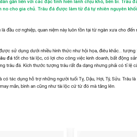
 dân gắn liền với các đặc tính hiền lành chịu khó, bền bỉ. Trâu
m no cho gia chủ. Trâu đá được làm từ đá tự nhiên nguyên khối
âu là đầu cơ nghiệp, quan niệm này luôn tồn tại từ ngàn xưa cho đến 
 được sử dụng dưới nhiều hình thức như hội họa, điêu khắc… tượng
râu đá
tốt cho tài lộc, có lợi cho công việc kinh doanh, bất động 
ng trâu đá. Kích thước tượng trâu rất đa dạng nhưng phải có tỉ lệ câ
 có tác dụng hỗ trợ những người tuổi Tỵ, Dậu, Hợi, Tý, Sửu. Trâu l
may mắn, bình an cũng như tài lộc cứ từ đó mà tăng lên.