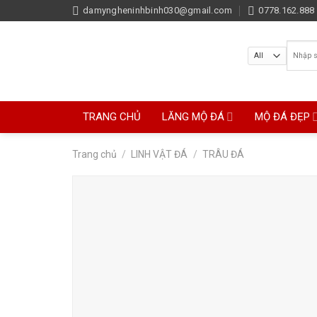
Skip
damyngheninhbinh030@gmail.com
0778.162.888 
to
content
Tìm
kiếm:
TRANG CHỦ
LĂNG MỘ ĐÁ
MỘ ĐÁ ĐẸP
Trang chủ
/
LINH VẬT ĐÁ
/
TRÂU ĐÁ