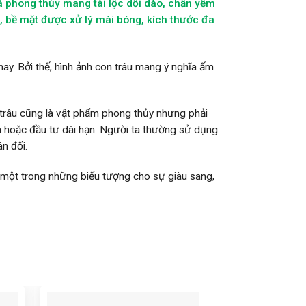
 đá phong thủy mang tài lộc dồi dào, chấn yểm
, bề mặt được xử lý mài bóng, kích thước đa
nay. Bởi thế, hình ảnh con trâu mang ý nghĩa ấm
 trâu cũng là vật phẩm phong thủy nhưng phải
sản hoặc đầu tư dài hạn. Người ta thường sử dụng
n đối.
à một trong những biểu tượng cho sự giàu sang,