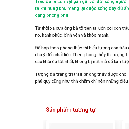
Trâu đá là con vật gần gũi với đời sống người
tà khí hung khí, mang lại cuộc sống đầy đủ ấ
dạng phong phú.
Từ thời xa xưa ông bà tổ tiên ta luôn coi con tr
no, hạnh phúc, bình yên và khỏe mạnh.
Để hợp theo phong thủy thì biểu tượng con trâu
chú ý đến chất liệu. Theo phong thủy thì
tượng t
các khối đá tốt nhất, không bị nứt mẻ để làm tượ
Tượng đá trang trí trâu phong thủy
được cho là
phú quý cũng như tính chăm chỉ nên những điều 
Sản phẩm tương tự