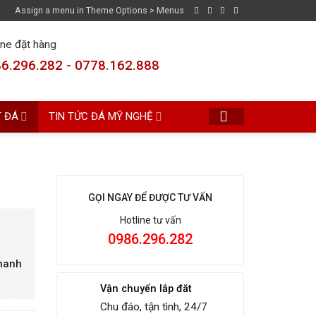
Assign a menu in Theme Options > Menus
ine đặt hàng
6.296.282 - 0778.162.888
T ĐÁ
TIN TỨC ĐÁ MỸ NGHỆ
GỌI NGAY ĐỂ ĐƯỢC TƯ VẤN
Hotline tư vấn
0986.296.282
Thanh
Vận chuyển lắp đăt
Chu đáo, tận tình, 24/7