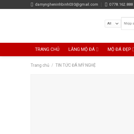
Skip
damyngheninhbinh030@gmail.com
0778.162.888 
to
content
Tìm
kiếm:
TRANG CHỦ
LĂNG MỘ ĐÁ
MỘ ĐÁ ĐẸP
Trang chủ
/
TIN TỨC ĐÁ MỸ NGHỆ