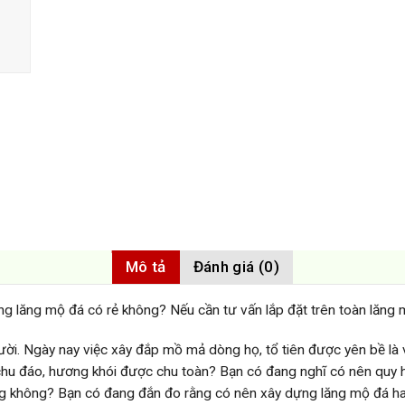
Mô tả
Đánh giá (0)
g lăng mộ đá có rẻ không? Nếu cần tư vấn lắp đặt trên toàn lăng 
gười. Ngày nay việc xây đắp mồ mả dòng họ, tổ tiên được yên bề là 
chu đáo, hương khói được chu toàn? Bạn có đang nghĩ có nên quy h
g không? Bạn có đang đắn đo rằng có nên xây dựng lăng mộ đá ha