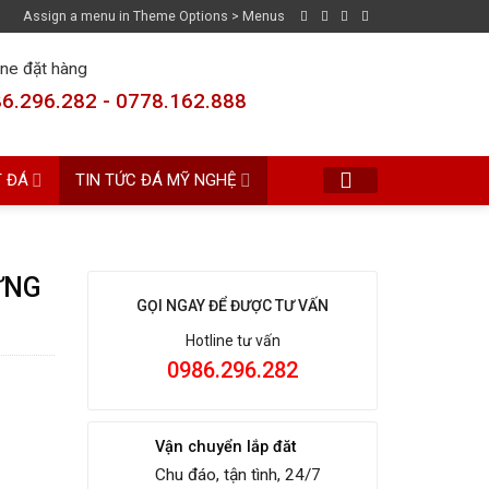
Assign a menu in Theme Options > Menus
ine đặt hàng
6.296.282 - 0778.162.888
T ĐÁ
TIN TỨC ĐÁ MỸ NGHỆ
ỰNG
GỌI NGAY ĐỂ ĐƯỢC TƯ VẤN
Hotline tư vấn
0986.296.282
Vận chuyển lắp đăt
Chu đáo, tận tình, 24/7