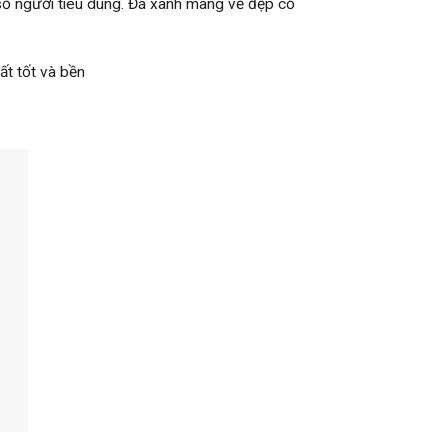
a số người tiêu dùng. Đá xanh mang vẻ đẹp cổ
ất tốt và bền