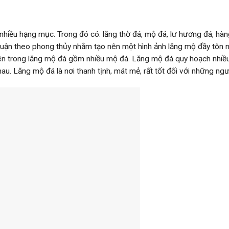
nhiều hạng mục. Trong đó có: lăng thờ đá, mộ đá, lư hương đá, hàn
 thuận theo phong thủy nhằm tạo nên một hình ảnh lăng mộ đầy tô
ên trong lăng mộ đá gồm nhiều mộ đá. Lăng mộ đá quy hoạch nhiều
au. Lăng mộ đá là nơi thanh tịnh, mát mẻ, rất tốt đối với những ngư