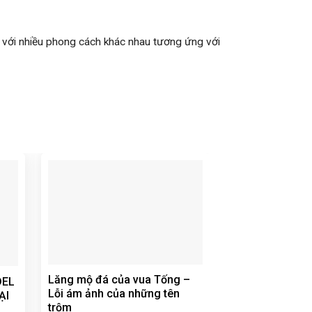
 mã với nhiều phong cách khác nhau tương ứng với
ĐƯA THI HÀI N
Lăng mộ đá của vua Tống –
DEL
DẠO PHỐ
Lỗi ám ảnh của những tên
ẠI
trộm