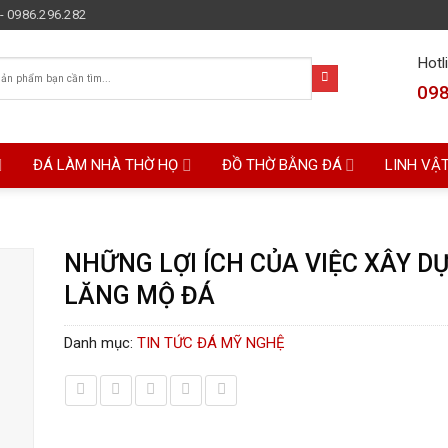
- 0986.296.282
Hotl
098
ĐÁ LÀM NHÀ THỜ HỌ
ĐỒ THỜ BẰNG ĐÁ
LINH VẬ
NHỮNG LỢI ÍCH CỦA VIỆC XÂY D
LĂNG MỘ ĐÁ
Danh mục:
TIN TỨC ĐÁ MỸ NGHỆ