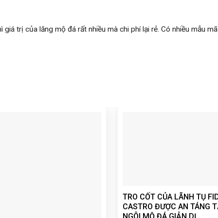
hì giá trị của lăng mộ đá rất nhiều mà chi phí lại rẻ. Có nhiều mẫu
TRO CỐT CỦA LÃNH TỤ FI
CASTRO ĐƯỢC AN TÁNG T
NGÔI MỘ ĐÁ GIẢN DỊ