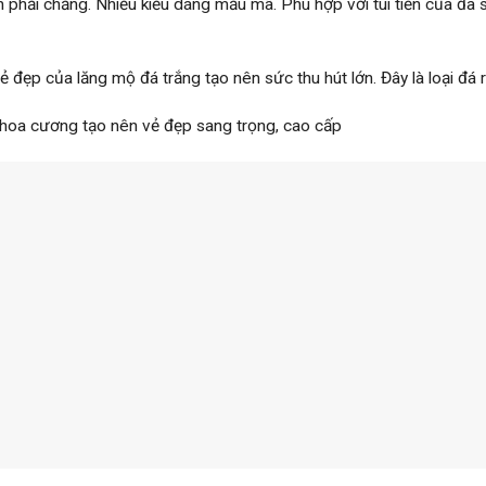
ành phải chăng. Nhiều kiểu dáng mẫu mã. Phù hợp với túi tiền của đ
ẻ đẹp của lăng mộ đá trắng tạo nên sức thu hút lớn. Đây là loại đá r
 hoa cương tạo nên vẻ đẹp sang trọng, cao cấp