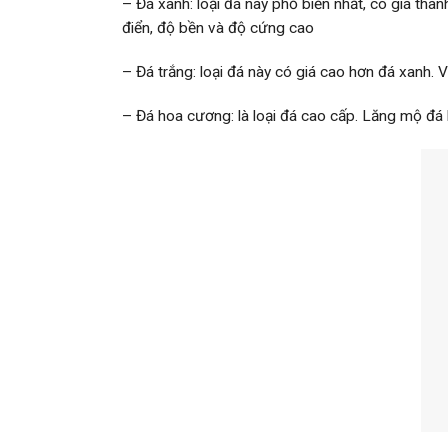
– Đá xanh: loại đá này phổ biến nhất, có giá th
điển, độ bền và độ cứng cao
– Đá trắng: loại đá này có giá cao hơn đá xanh. V
– Đá hoa cương: là loại đá cao cấp. Lăng mộ đá