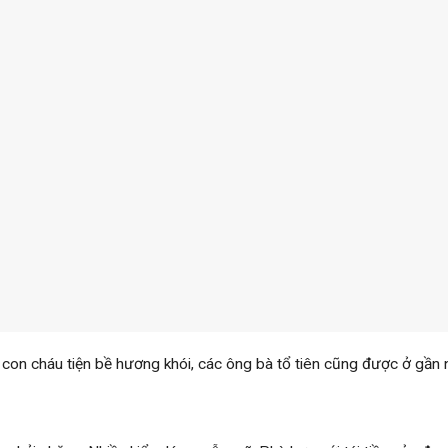
 con cháu tiện bề hương khói, các ông bà tổ tiên cũng được ở gần