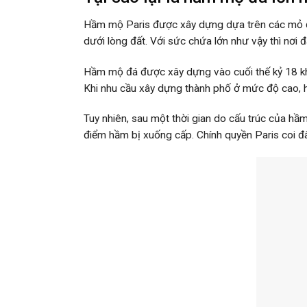
Hầm mộ Paris được xây dựng dựa trên các mỏ đá
dưới lòng đất. Với sức chứa lớn như vậy thì nơi
Hầm mộ đá được xây dựng vào cuối thế kỷ 18 khi 
Khi nhu cầu xây dựng thành phố ở mức độ cao, h
Tuy nhiên, sau một thời gian do cấu trúc của hầ
điểm hầm bị xuống cấp. Chính quyền Paris coi đ