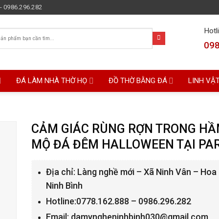
- 0986.296.282
Hotl
098
ĐÁ LÀM NHÀ THỜ HỌ
ĐỒ THỜ BẰNG ĐÁ
LINH VẬ
CẢM GIÁC RÙNG RỢN TRONG H
MỘ ĐÁ ĐÊM HALLOWEEN TẠI PAR
Địa chỉ: Làng nghề mới – Xã Ninh Vân – Hoa
Ninh Bình
Hotline:0778.162.888 – 0986.296.282
Email:
damyngheninhbinh030@gmail.com