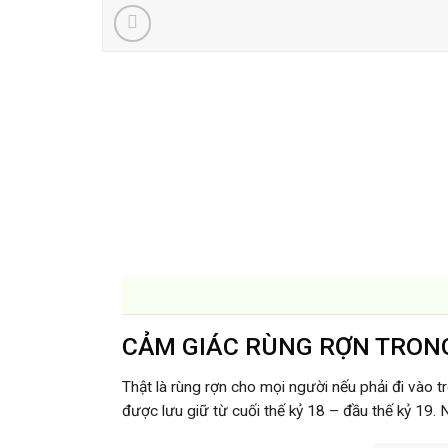
CẢM GIÁC RÙNG RỢN TRON
Thật là rùng rợn cho mọi người nếu phải đi vào 
được lưu giữ từ cuối thế kỷ 18 – đầu thế kỷ 19.