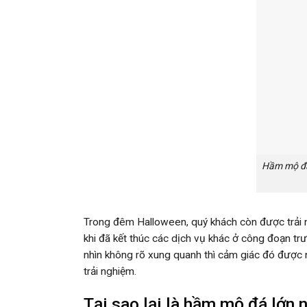
Hầm mộ đá 
Trong đêm Halloween, quý khách còn được trải n
khi đã kết thúc các dịch vụ khác ở công đoạn tr
nhìn không rõ xung quanh thì cảm giác đó được 
trải nghiệm.
Tại sao lại là hầm mộ đá lớn