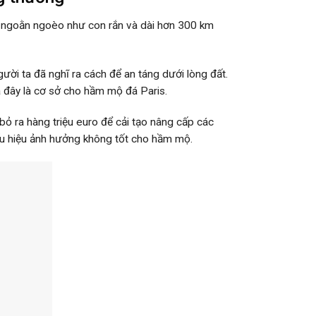
g ngoằn ngoèo như con rắn và dài hơn 300 km
ời ta đã nghĩ ra cách để an táng dưới lòng đất.
 đây là cơ sở cho hầm mộ đá Paris.
bỏ ra hàng triệu euro để cải tạo nâng cấp các
ấu hiệu ảnh hưởng không tốt cho hầm mộ.