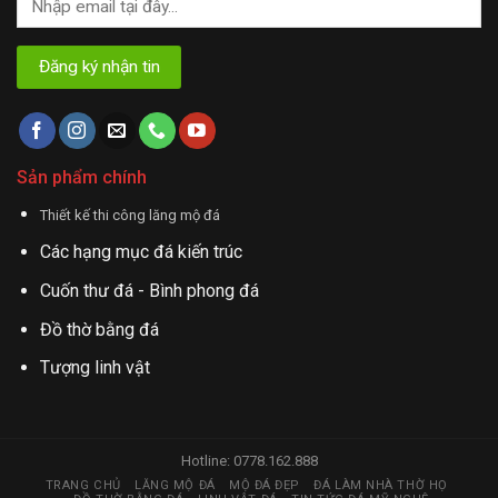
Sản phẩm chính
Thiết kế thi công lăng mộ đá
Các hạng mục đá kiến trúc
Cuốn thư đá - Bình phong đá
Đồ thờ bằng đá
Tượng linh vật
Hotline: 0778.162.888
TRANG CHỦ
LĂNG MỘ ĐÁ
MỘ ĐÁ ĐẸP
ĐÁ LÀM NHÀ THỜ HỌ