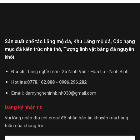
Sản xuất chế tác Lăng mộ đá, Khu Lăng mộ đá, Các hạng
mục đá kiến trúc nhà thờ, Tượng linh vật bằng đá nguyên
khối
Địa chỉ:
Làng nghề mới - Xã Ninh Vân - Hoa Lư - Ninh Bình
Hotline:0778.162.888 - 0986.296.282
Email:
damyngheninhbinh030@gmail.com
Đăng ký nhận tin
Vui lòng nhập địa chỉ email để nhận bản tin khuyến mại hàng
tuần của chúng tôi: