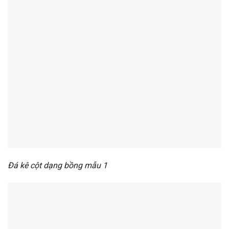
Đá kê cột dạng bồng mẫu 1