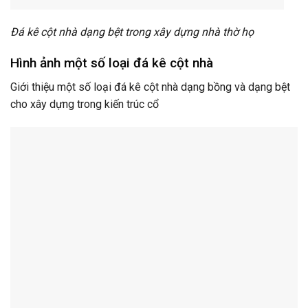
Đá kê cột nhà dạng bệt trong xây dựng nhà thờ họ
Hình ảnh một số loại đá kê cột nhà
Giới thiệu một số loại đá kê cột nhà dạng bồng và dạng bệt
cho xây dựng trong kiến trúc cổ