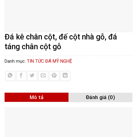
Đá kê chân cột, đế cột nhà gỗ, đá
táng chân cột gỗ
Danh mục:
TIN TỨC ĐÁ MỸ NGHỆ
Mô tả
Đánh giá (0)