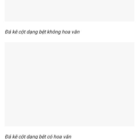
Đá kê cột dạng bệt không hoa văn
Đá kê cột dạng bệt có hoa văn