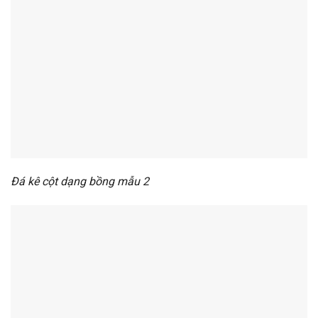
Đá kê cột dạng bồng mẫu 2