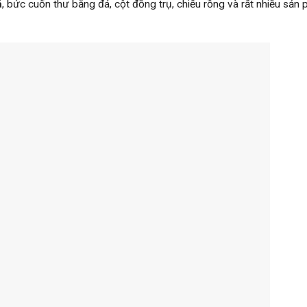
á
, bức cuốn thư bằng đá, cột đồng trụ, chiếu rồng và rất nhiều sả