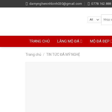
Skip
damyngheninhbinh030@gmail.com
0778.162.888 
to
content
Tìm
kiếm:
TRANG CHỦ
LĂNG MỘ ĐÁ
MỘ ĐÁ ĐẸP
Trang chủ
/
TIN TỨC ĐÁ MỸ NGHỆ