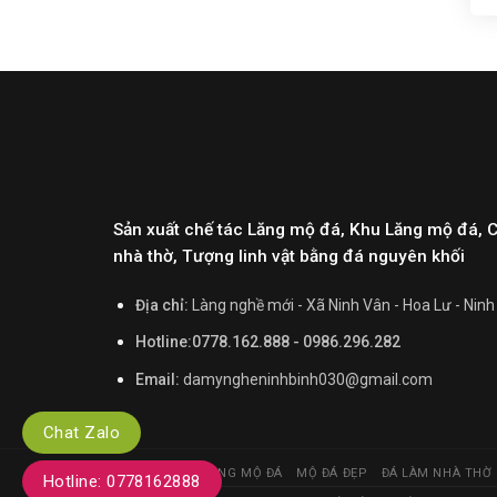
Sản xuất chế tác Lăng mộ đá, Khu Lăng mộ đá, 
nhà thờ, Tượng linh vật bằng đá nguyên khối
Địa chỉ:
Làng nghề mới - Xã Ninh Vân - Hoa Lư - Ninh
Hotline:0778.162.888 - 0986.296.282
Email:
damyngheninhbinh030@gmail.com
Chat Zalo
TRANG CHỦ
LĂNG MỘ ĐÁ
MỘ ĐÁ ĐẸP
ĐÁ LÀM NHÀ THỜ
Hotline: 0778162888