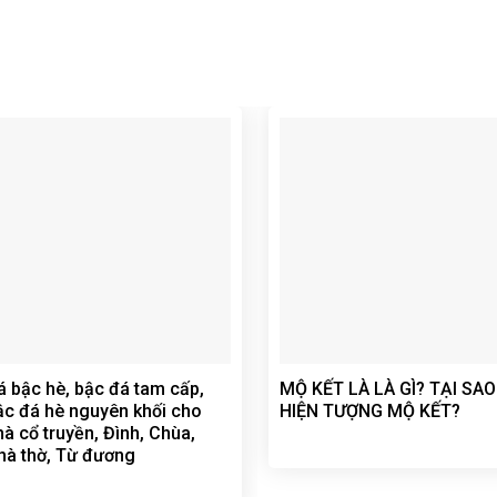
á bậc hè, bậc đá tam cấp,
MỘ KẾT LÀ LÀ GÌ? TẠI SA
ậc đá hè nguyên khối cho
HIỆN TƯỢNG MỘ KẾT?
hà cổ truyền, Đình, Chùa,
hà thờ, Từ đương