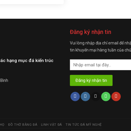
Đăng ký nhận tin
Vui lòng nhập địa chỉ email để nh
tin khuyến mại hàng tuần của chú
Các hạng mục đá kiến trúc
 Bình
 HỌ
ĐỒ THỜ BẰNG ĐÁ
LINH VẬT ĐÁ
TIN TỨC ĐÁ MỸ NGHỆ