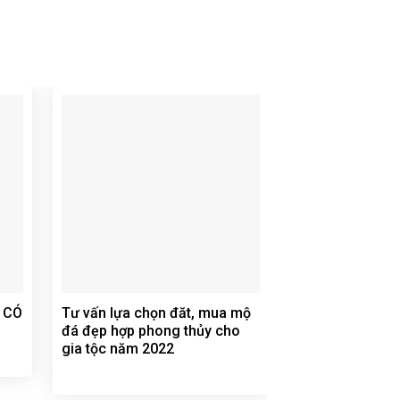
O CÓ
Tư vấn lựa chọn đăt, mua mộ
CẦN CHUẨN BỊ 
đá đẹp hợp phong thủy cho
KHI XÂY DỰNG
gia tộc năm 2022