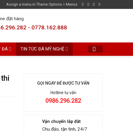
Assign a menu in Theme Options > Menus
ine đặt hàng
6.296.282 - 0778.162.888
T ĐÁ
TIN TỨC ĐÁ MỸ NGHỆ
thi
GỌI NGAY ĐỂ ĐƯỢC TƯ VẤN
Hotline tư vấn
0986.296.282
Vận chuyển lắp đăt
Chu đáo, tận tình, 24/7