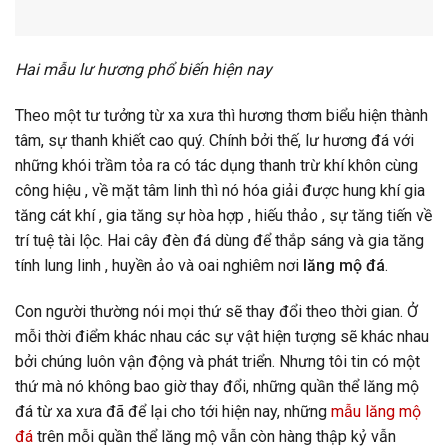
Hai mẫu lư hương phổ biến hiện nay
Theo một tư tưởng từ xa xưa thì hương thơm biểu hiện thành
tâm, sự thanh khiết cao quý. Chính bởi thế, lư hương đá với
những khói trầm tỏa ra có tác dụng thanh trừ khí khôn cùng
công hiệu , về mặt tâm linh thì nó hóa giải được hung khí gia
tăng cát khí , gia tăng sự hòa hợp , hiếu thảo , sự tăng tiến về
trí tuệ tài lộc. Hai cây đèn đá dùng để thắp sáng và gia tăng
tính lung linh , huyền ảo và oai nghiêm nơi
lăng mộ đá
.
Con người thường nói mọi thứ sẽ thay đổi theo thời gian. Ở
mỗi thời điểm khác nhau các sự vật hiện tượng sẽ khác nhau
bởi chúng luôn vận động và phát triển. Nhưng tôi tin có một
thứ mà nó không bao giờ thay đổi, những quần thể lăng mộ
đá từ xa xưa đã để lại cho tới hiện nay, những
mẫu lăng mộ
đá
trên mỗi quần thể lăng mộ vẫn còn hàng thập kỷ vẫn