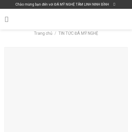
Skip
Chào mừng bạn đến với ĐÁ MỸ NGHỆ TÂM LINH NINH BÌNH
to
content
Trang chủ
/
TIN TỨC ĐÁ MỸ NGHỆ