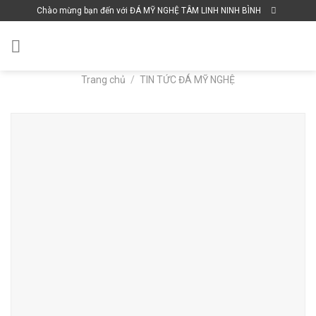
Skip
Chào mừng bạn đến với ĐÁ MỸ NGHỆ TÂM LINH NINH BÌNH
to
content
Trang chủ
/
TIN TỨC ĐÁ MỸ NGHỆ