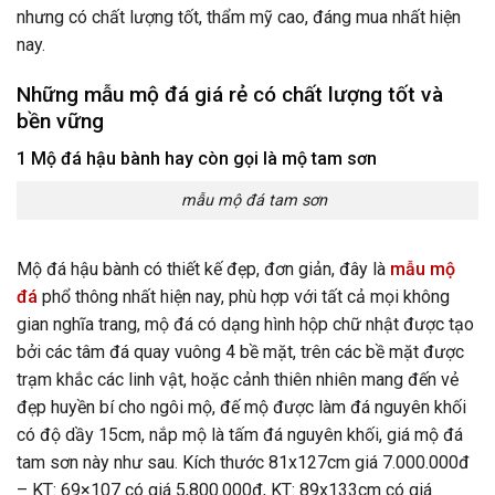
nhưng có chất lượng tốt, thẩm mỹ cao, đáng mua nhất hiện
nay.
Những mẫu mộ đá giá rẻ có chất lượng tốt và
bền vững
1 Mộ đá hậu bành hay còn gọi là mộ tam sơn
mẫu mộ đá tam sơn
Mộ đá hậu bành có thiết kế đẹp, đơn giản, đây là
mẫu mộ
đá
phổ thông nhất hiện nay, phù hợp với tất cả mọi không
gian nghĩa trang, mộ đá có dạng hình hộp chữ nhật được tạo
bởi các tâm đá quay vuông 4 bề mặt, trên các bề mặt được
trạm khắc các linh vật, hoặc cảnh thiên nhiên mang đến vẻ
đẹp huyền bí cho ngôi mộ, đế mộ được làm đá nguyên khối
có độ dầy 15cm, nắp mộ là tấm đá nguyên khối, giá mộ đá
tam sơn này như sau. Kích thước 81x127cm giá 7.000.000đ
– KT: 69×107 có giá 5,800.000đ, KT: 89x133cm có giá