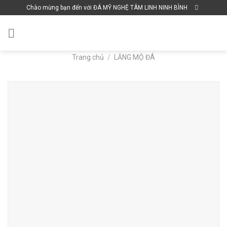
Skip
Chào mừng bạn đến với ĐÁ MỸ NGHỆ TÂM LINH NINH BÌNH
to
content
Trang chủ
/
LĂNG MỘ ĐÁ