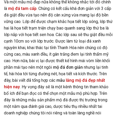
Và một mẫu mộ đẹp nữa không thể không nhắc tới đó chính
là
mộ đá tam cấp
. Chúng có kết cấu khá đơn giản với 3 cấp
đá giật đều vừa tạo nên độ cân xứng vừa mang lại độ bền
vững cao. Lớp đế được chạm khắc họa tiết lớp sóng, lớp thứ
hai là họa tiết trạm triện chạy bao quanh sang lớp thứ ba là
lớp nắp với họa tiết sen hoa. Các lớp sau sẽ thu giật đều mỗi
cạnh 10cm so với lớp trước. Được làm từ loại đá xanh
nguyên khai, khai thác tại tỉnh Thanh Hóa nên chúng có độ
cứng cao, màu xanh đều, ít gân trắng đem lại tính thẩm mỹ
cao. Hơn nữa, bài vị lại được thiết kế hình mái vòm liền khối
phần mái tạo nên một ngôi
mộ đá đơn giản
nhưng lại tinh
tế, hài hòa tới từng đường nét, họa tiết và kích thước. Trên
đây, bài viết đã tổng hợp các
mẫu
lăng mộ đá đẹp nhất
hiện nay
. Hy vọng đây sẽ là một kênh thông tin tham khảo
bổ ích để bạn đọc có thể chọn một mẫu mộ phù hợp. Trên
đây là những mẫu sản phẩm mộ đá được thị trường trong
một năm qua đánh giá cao, dược tiêu thụ nhiều nhất tai
doanh nghiệp chúng tôi nói riêng và toàn làng nghề nói