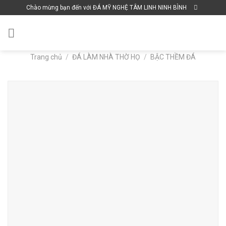
Skip
Chào mừng bạn đến với ĐÁ MỸ NGHỆ TÂM LINH NINH BÌNH
to
content
Trang chủ
/
ĐÁ LÀM NHÀ THỜ HỌ
/
BẬC THỀM ĐÁ