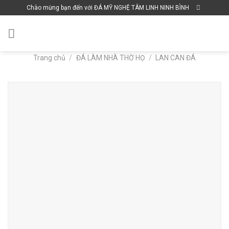
Skip
Chào mừng bạn đến với ĐÁ MỸ NGHỆ TÂM LINH NINH BÌNH
to
content
Trang chủ
/
ĐÁ LÀM NHÀ THỜ HỌ
/
LAN CAN ĐÁ