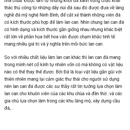
nhà chùa. Được làm từ những khối đá xanh vững chắc khai
thác thủ công từ những dãy núi đá sau đó được đưa về làng
nghề đá mỹ nghệ Ninh Bình, để cắt xẻ thành những viên đá
có kích thước phù hợp để làm lan can. Nhìn chung lan can đá
có hình dạng và kích thước gần giống nhau nhưng khác biệt
rất lớn về phần họa tiết hoa văn được chạm khắc tinh tế
mang nhiều giá trị và ý nghĩa trên mỗi bức lan can.
So với nhiều chất liệu làm lan can khác thì lan can đá mang
trong mình nét cổ kính tự nhiên vốn có mà không có vật liệu
nào có thể thay thế được. Bởi Đá là loại vật liệu gần gũi với
thiên nhiên mang lại cảm giác thư thái cho người sử dụng
nên lan can đá được các sư thầy rất tin tưởng lựa chọn làm
lan can cho khuôn viên của các khu chùa và đền thờ…và các
gia chủ lựa chọn làm trong các khu lăng mộ, xây dựng cầu
đá,…