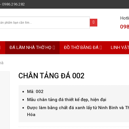
- 0986.296.282
Hotl
098
ĐÁ LÀM NHÀ THỜ HỌ
ĐỒ THỜ BẰNG ĐÁ
LINH VẬ
hà
CHÂN TẢNG ĐÁ 002
Mã: 002
Mẫu chân tảng đá thiết kế đẹp, hiện đại
Được làm bằng chất đá xanh lấy từ Ninh Bình và 
Hóa