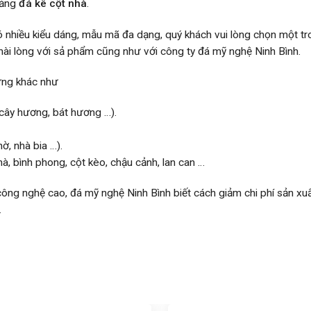
tảng
đá kê cột nhà
.
nhiều kiểu dáng, mẫu mã đa dạng, quý khách vui lòng chọn một tr
hài lòng với sả phẩm cũng như với công ty đá mỹ nghệ Ninh Bình.
ưng khác như
 cây hương, bát hương …).
ờ, nhà bia …).
à, bình phong, cột kèo, chậu cảnh, lan can …
ông nghệ cao, đá mỹ nghệ Ninh Bình biết cách giảm chi phí sản xuấ
.