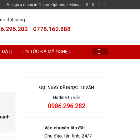
Assign a menu in Theme Options > Menus
ine đặt hàng
6.296.282 - 0778.162.888
T ĐÁ
TIN TỨC ĐÁ MỸ NGHỆ
GỌI NGAY ĐỂ ĐƯỢC TƯ VẤN
Hotline tư vấn
0986.296.282
Thanh
Vận chuyển lắp đăt
Chu đáo, tận tình, 24/7