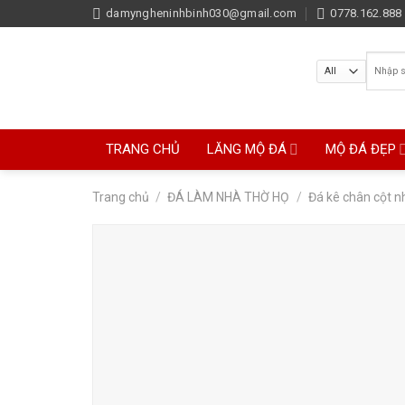
Skip
damyngheninhbinh030@gmail.com
0778.162.888 
to
content
Tìm
kiếm:
TRANG CHỦ
LĂNG MỘ ĐÁ
MỘ ĐÁ ĐẸP
Trang chủ
/
ĐÁ LÀM NHÀ THỜ HỌ
/
Đá kê chân cột n