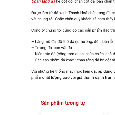
Chân tảng đá
kê cột gỗ, chân cột đá, bán chân 
Được làm từ đá xanh Thanh Hoá chân tảng đá có 
với chúng tôi. Chắc chắn quý khách sẽ cảm thấy 
Công ty chúng tôi cũng có các sản phẩm đặc tr
– Lăng mộ đá, đồ thờ đá (lư hương, đèn, bàn lễ,
– Tượng đá, con vật đá.
– Kiến trúc đá (cổng tam quan, chùa chiền, nhà th
– Các sản phẩm đá khác : chân tảng đá kê cột nh
Với những hệ thống máy móc hiện đại, áp dụng c
phẩm
chất lượng cao
với
giá thành cạnh tranh
Sản phẩm tương tự