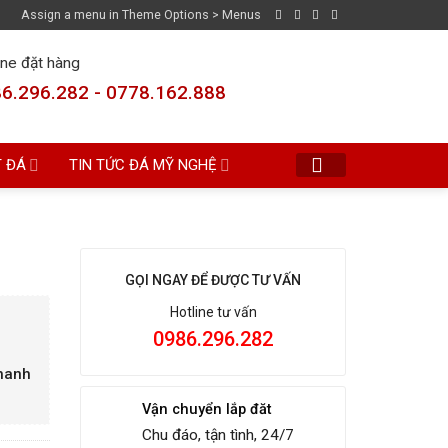
Assign a menu in Theme Options > Menus
ine đặt hàng
6.296.282 - 0778.162.888
T ĐÁ
TIN TỨC ĐÁ MỸ NGHỆ
GỌI NGAY ĐỂ ĐƯỢC TƯ VẤN
Hotline tư vấn
0986.296.282
Thanh
Vận chuyển lắp đăt
Chu đáo, tận tình, 24/7