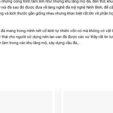
những công trình tâm linh như những khu lăng mộ đá, đền thờ, kh
 núi đá sau đó được đưa về làng nghề đá mỹ nghệ Ninh Bình, để cắ
ạng và kích thước gần giống nhau nhưng khác biệt rất lớn về phần 
an đá mang trong mình nét cổ kính tự nhiên vốn có mà không có vật li
hư thái cho người sử dụng nên lan can đá được các sư thầy rất tin 
n làm trong các khu lăng mộ, xây dựng cầu đá,…