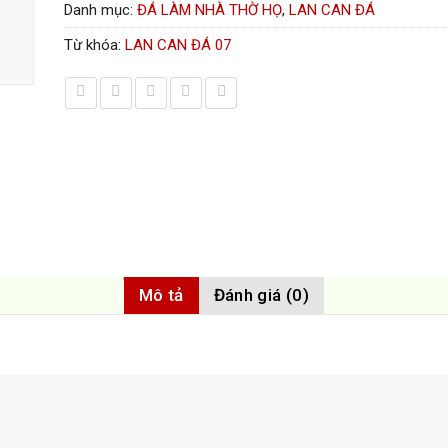
Danh mục:
ĐÁ LÀM NHÀ THỜ HỌ
,
LAN CAN ĐÁ
Từ khóa:
LAN CAN ĐÁ 07
Mô tả
Đánh giá (0)