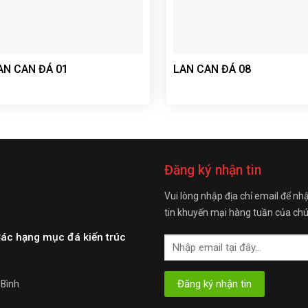
AN CAN ĐÁ 01
LAN CAN ĐÁ 08
Đăng ký nhận tin
Vui lòng nhập địa chỉ email để nh
tin khuyến mại hàng tuần của chú
Các hạng mục đá kiến trúc
 Bình