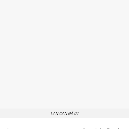
LAN CAN ĐÁ 07