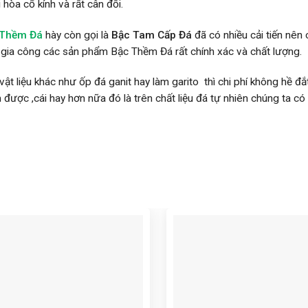
 hòa cổ kính và rất cân đối.
 Thềm Đá
hày còn gọi là
Bậc Tam Cấp Đá
đã có nhiều cải tiến nên 
ệc gia công các sản phẩm Bậc Thềm Đá rất chính xác và chất lượng.
vật liệu khác như ốp đá ganit hay làm garito thì chi phí không hề 
 được ,cái hay hơn nữa đó là trên chất liệu đá tự nhiên chúng ta có