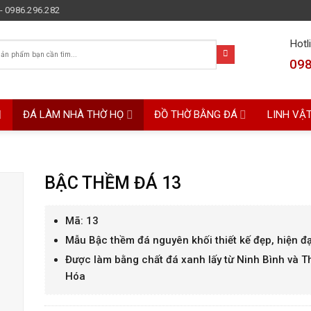
- 0986.296.282
Hotl
098
ĐÁ LÀM NHÀ THỜ HỌ
ĐỒ THỜ BẰNG ĐÁ
LINH VẬ
BẬC THỀM ĐÁ 13
Mã: 13
Mẫu Bậc thềm đá nguyên khối thiết kế đẹp, hiện đạ
Được làm bằng chất đá xanh lấy từ Ninh Bình và 
Hóa