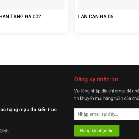
HÂN TẢNG ĐÁ 002
LAN CAN ĐÁ 06
Đăng ký nhận tin
Vui lòng nhập địa chỉ email để nh
tin khuyến mại hàng tuần của chú
Các hạng mục đá kiến trúc
 Bình