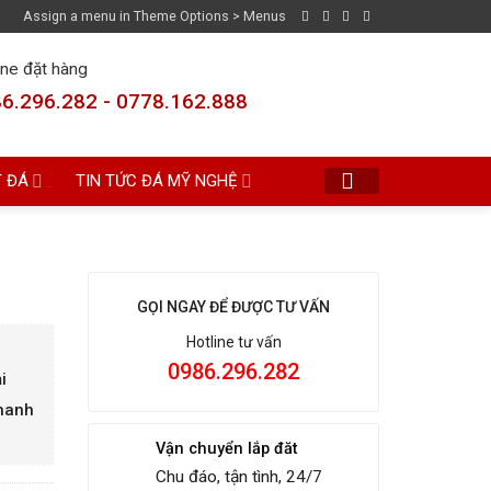
Assign a menu in Theme Options > Menus
ine đặt hàng
6.296.282 - 0778.162.888
T ĐÁ
TIN TỨC ĐÁ MỸ NGHỆ
GỌI NGAY ĐỂ ĐƯỢC TƯ VẤN
Hotline tư vấn
0986.296.282
i
Thanh
Vận chuyển lắp đăt
Chu đáo, tận tình, 24/7