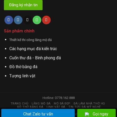
Sản phẩm chính
Thiết kế thi công lăng mộ đá
Các hạng mục đá kiến trúc
Cuốn thư đá - Bình phong đá
Đồ thờ bằng đá
Tượng linh vật
Hotline: 0778.162.888
TRANG CHỦ
LĂNG MỘ ĐÁ
MỘ ĐÁ ĐẸP
ĐÁ LÀM NHÀ THỜ HỌ
ĐỒ THỜ BẰNG ĐÁ
LINH VẬT ĐÁ
TIN TỨC ĐÁ MỸ NGHỆ
Chat Zalo tư vấn
Gọi ngay
Copyright 2026 © đá mỹ nghệ | Thiết kế web bởi
huy.hstc@gmail.com