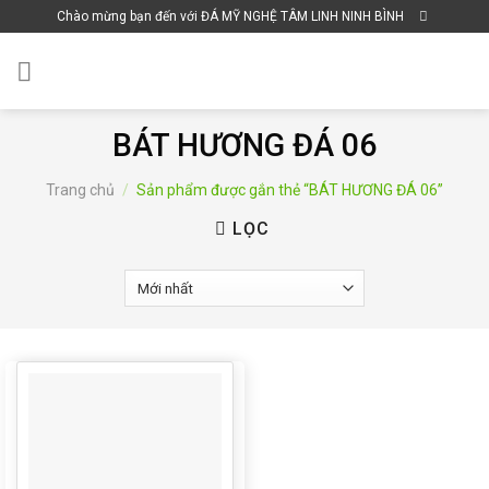
Skip
Chào mừng bạn đến với ĐÁ MỸ NGHỆ TÂM LINH NINH BÌNH
to
content
BÁT HƯƠNG ĐÁ 06
Trang chủ
/
Sản phẩm được gắn thẻ “BÁT HƯƠNG ĐÁ 06”
LỌC