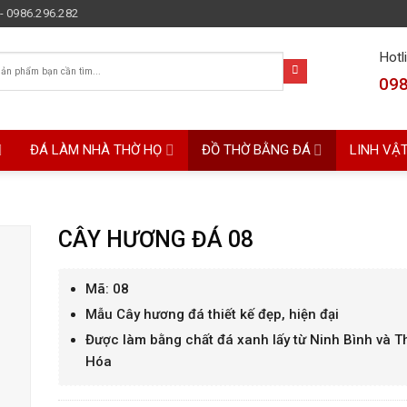
- 0986.296.282
Hotl
098
ĐÁ LÀM NHÀ THỜ HỌ
ĐỒ THỜ BẰNG ĐÁ
LINH VẬ
CÂY HƯƠNG ĐÁ 08
Mã: 08
Mẫu Cây hương đá thiết kế đẹp, hiện đại
Được làm bằng chất đá xanh lấy từ Ninh Bình và 
Hóa