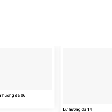
ư hương đá 06
Lư hương đá 14