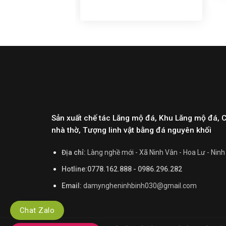
Sản xuất chế tác Lăng mộ đá, Khu Lăng mộ đá, 
nhà thờ, Tượng linh vật bằng đá nguyên khối
Địa chỉ:
Làng nghề mới - Xã Ninh Vân - Hoa Lư - Ninh
Hotline:0778.162.888 - 0986.296.282
Email:
damyngheninhbinh030@gmail.com
Chat Zalo