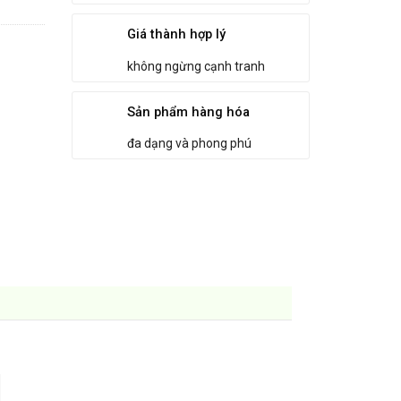
Giá thành hợp lý
không ngừng cạnh tranh
Sản phẩm hàng hóa
đa dạng và phong phú