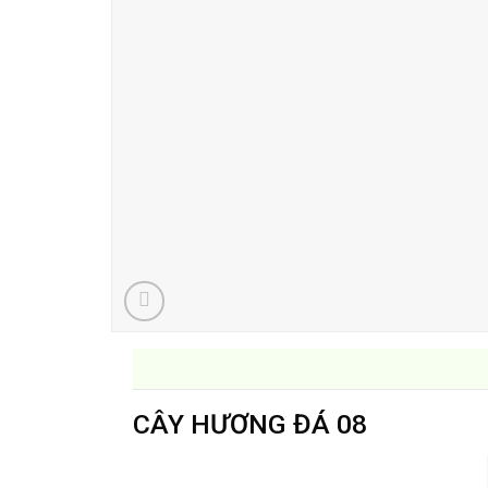
CÂY HƯƠNG ĐÁ 08