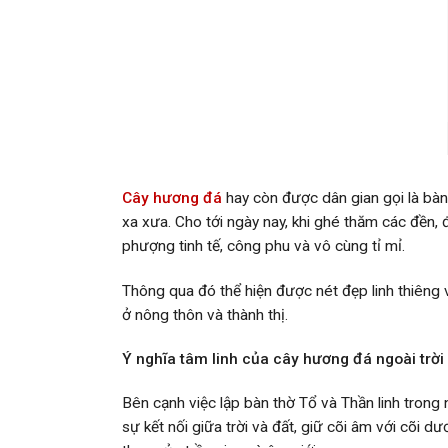
Cây hương đá
hay còn được dân gian gọi là bàn
xa xưa. Cho tới ngày nay, khi ghé thăm các đền,
phượng tinh tế, công phu và vô cùng tỉ mỉ.
Thông qua đó thể hiện được nét đẹp linh thiêng 
ở nông thôn và thành thị.
Ý nghĩa tâm linh của cây hương đá ngoài trời
Bên cạnh việc lập bàn thờ Tổ và Thần linh trong
sự kết nối giữa trời và đất, giữ cõi âm với cõi 