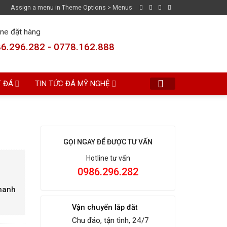
Assign a menu in Theme Options > Menus
ine đặt hàng
6.296.282 - 0778.162.888
T ĐÁ
TIN TỨC ĐÁ MỸ NGHỆ
GỌI NGAY ĐỂ ĐƯỢC TƯ VẤN
Hotline tư vấn
0986.296.282
Thanh
Vận chuyển lắp đăt
Chu đáo, tận tình, 24/7