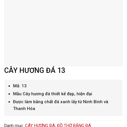
CÂY HƯƠNG ĐÁ 13
Mã: 13
Mẫu Cây hương đá thiết kế đẹp, hiện đại
Được làm bằng chất đá xanh lấy từ Ninh Bình và
Thanh Hóa
Danh mục:
CÂY HƯƠNG ĐÁ
,
ĐỒ THỜ BẰNG ĐÁ