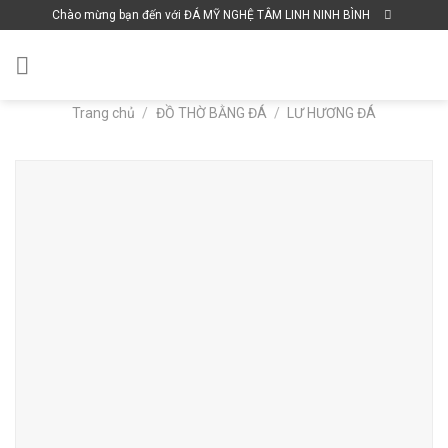
Skip
Chào mừng bạn đến với ĐÁ MỸ NGHỆ TÂM LINH NINH BÌNH
to
content
Trang chủ
/
ĐỒ THỜ BẰNG ĐÁ
/
LƯ HƯƠNG ĐÁ