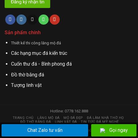
Sản phẩm chính
Thiết kế thi công lăng mộ đá
Các hạng mục đá kiến trúc
Cuốn thư đá - Bình phong đá
Đồ thờ bằng đá
Tượng linh vật
Hotline: 0778.162.888
TRANG CHỦ
LĂNG MỘ ĐÁ
MỘ ĐÁ ĐẸP
ĐÁ LÀM NHÀ THỜ HỌ
ĐỒ THỜ BẰNG ĐÁ
LINH VẬT ĐÁ
TIN TỨC ĐÁ MỸ NGHỆ
Chat Zalo tư vấn
Gọi ngay
Copyright 2026 © đá mỹ nghệ | Thiết kế web bởi
huy.hstc@gmail.com