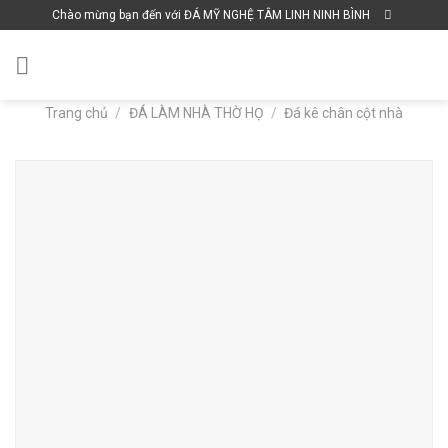
Skip
Chào mừng bạn đến với ĐÁ MỸ NGHỆ TÂM LINH NINH BÌNH
to
content
Trang chủ
/
ĐÁ LÀM NHÀ THỜ HỌ
/
Đá kê chân cột nhà