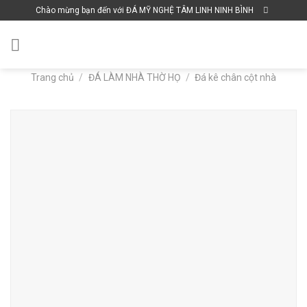
Skip
Chào mừng bạn đến với ĐÁ MỸ NGHỆ TÂM LINH NINH BÌNH
to
content
Trang chủ
/
ĐÁ LÀM NHÀ THỜ HỌ
/
Đá kê chân cột nhà