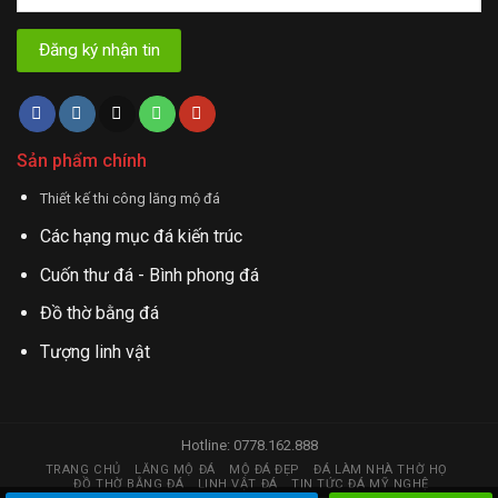
Sản phẩm chính
Thiết kế thi công lăng mộ đá
Các hạng mục đá kiến trúc
Cuốn thư đá - Bình phong đá
Đồ thờ bằng đá
Tượng linh vật
Hotline: 0778.162.888
TRANG CHỦ
LĂNG MỘ ĐÁ
MỘ ĐÁ ĐẸP
ĐÁ LÀM NHÀ THỜ HỌ
ĐỒ THỜ BẰNG ĐÁ
LINH VẬT ĐÁ
TIN TỨC ĐÁ MỸ NGHỆ