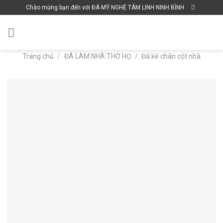
Skip
Chào mừng bạn đến với ĐÁ MỸ NGHỆ TÂM LINH NINH BÌNH
to
content
Trang chủ
/
ĐÁ LÀM NHÀ THỜ HỌ
/
Đá kê chân cột nhà