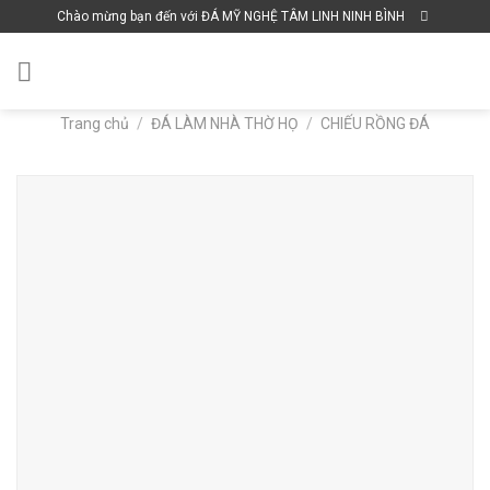
Skip
Chào mừng bạn đến với ĐÁ MỸ NGHỆ TÂM LINH NINH BÌNH
to
content
Trang chủ
/
ĐÁ LÀM NHÀ THỜ HỌ
/
CHIẾU RỒNG ĐÁ