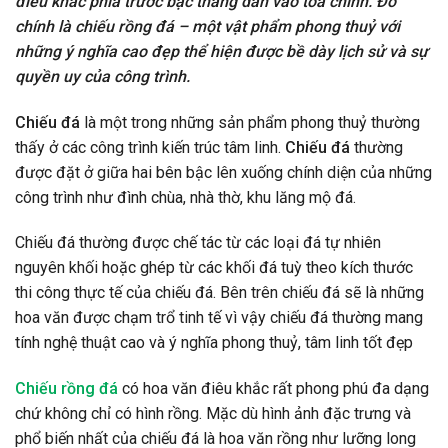
điêu khắc phía trước bậc thang dẫn vào toà chính. Đó
chính là chiếu rồng đá – một vật phẩm phong thuỷ với
những ý nghĩa cao đẹp thể hiện được bề dày lịch sử và sự
quyền uy của công trình.
Chiếu đá
là một trong những sản phẩm phong thuỷ thường
thấy ở các công trình kiến trúc tâm linh.
Chiếu đá
thường
được đặt ở giữa hai bên bậc lên xuống chính diện của những
công trình như đình chùa, nhà thờ, khu lăng mộ đá.
Chiếu đá thường được chế tác từ các loại đá tự nhiên
nguyên khối hoặc ghép từ các khối đá tuỳ theo kích thước
thi công thực tế của chiếu đá. Bên trên chiếu đá sẽ là những
hoa văn được chạm trổ tinh tế vì vậy chiếu đá thường mang
tính nghệ thuật cao và ý nghĩa phong thuỷ, tâm linh tốt đẹp
Chiếu rồng đá
có hoa văn điêu khắc rất phong phú đa dạng
chứ không chỉ có hình rồng. Mặc dù hình ảnh đặc trưng và
phổ biến nhất của chiếu đá là hoa văn rồng như lưỡng long