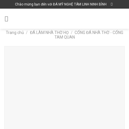
Skip
Chào mừng bạn đến với ĐÁ MỸ NGHỆ TÂM LINH NINH BÌNH
to
content
Trang chủ
/
ĐÁ LÀM NHÀ THỜ HỌ
/
CỔNG ĐÁ NHÀ THỜ - CỔNG
TAM QUAN