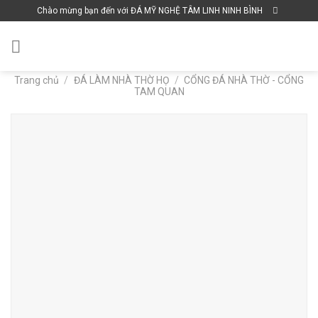
Skip
Chào mừng bạn đến với ĐÁ MỸ NGHỆ TÂM LINH NINH BÌNH
to
content
Trang chủ
/
ĐÁ LÀM NHÀ THỜ HỌ
/
CỔNG ĐÁ NHÀ THỜ - CỔNG
TAM QUAN