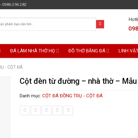
- 0986.296.282
Hotl
098
ĐÁ LÀM NHÀ THỜ HỌ
ĐỒ THỜ BẰNG ĐÁ
LINH VẬ
Ụ - CỘT ĐÁ
Cột đèn từ đường – nhà thờ – Mẫu
Danh mục:
CỘT ĐÁ ĐỒNG TRỤ - CỘT ĐÁ