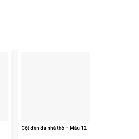
Cột đèn đá nhà thờ – Mẫu 12
Cột đá đồng tr
Mẫu 13