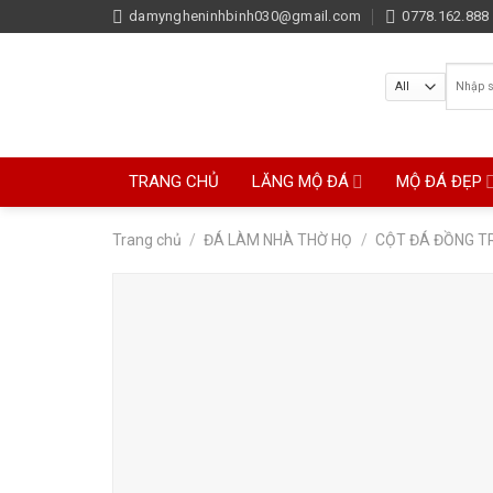
Skip
damyngheninhbinh030@gmail.com
0778.162.888 
to
content
Tìm
kiếm:
TRANG CHỦ
LĂNG MỘ ĐÁ
MỘ ĐÁ ĐẸP
Trang chủ
/
ĐÁ LÀM NHÀ THỜ HỌ
/
CỘT ĐÁ ĐỒNG TR