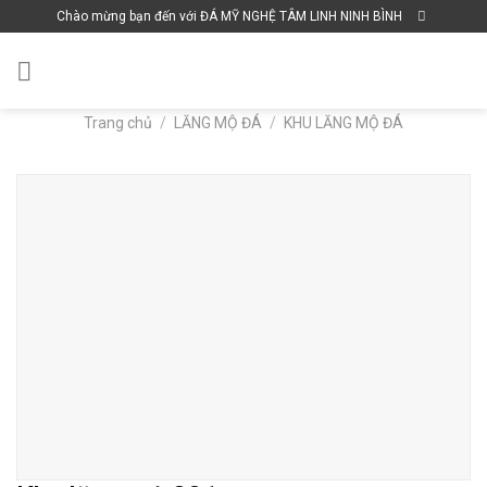
Skip
Chào mừng bạn đến với ĐÁ MỸ NGHỆ TÂM LINH NINH BÌNH
to
content
Trang chủ
/
LĂNG MỘ ĐÁ
/
KHU LĂNG MỘ ĐÁ