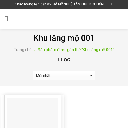
Skip
Chào mừng bạn đến với ĐÁ MỸ NGHỆ TÂM LINH NINH BÌNH
to
content
Khu lăng mộ 001
Trang chủ
/
Sản phẩm được gắn thẻ “Khu lăng mộ 001”
LỌC