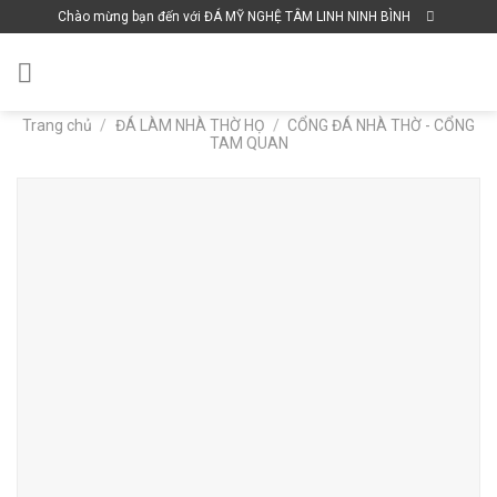
Skip
Chào mừng bạn đến với ĐÁ MỸ NGHỆ TÂM LINH NINH BÌNH
to
content
Trang chủ
/
ĐÁ LÀM NHÀ THỜ HỌ
/
CỔNG ĐÁ NHÀ THỜ - CỔNG
TAM QUAN