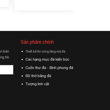
Mộ đá ba mái 0
Sản phẩm chính
ận bản
Thiết kế thi công lăng mộ đá
ng tôi:
Các hạng mục đá kiến trúc
Cuốn thư đá - Bình phong đá
Đồ thờ bằng đá
Tượng linh vật