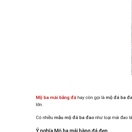
Mộ ba mái bằng đá
hay còn gọi là
mộ đá ba đ
lớn.
Có nhiều
mẫu mộ đá ba đao
như loại mái đao l
Ý nghĩa
Mộ ba mái bằng đá đẹp