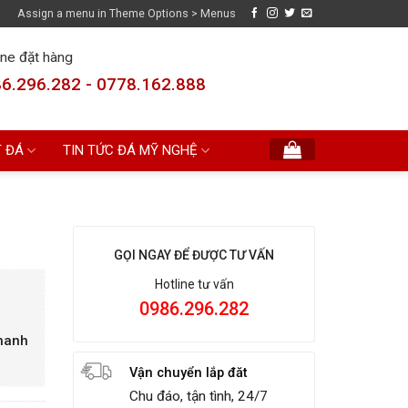
Assign a menu in Theme Options > Menus
ine đặt hàng
6.296.282 - 0778.162.888
T ĐÁ
TIN TỨC ĐÁ MỸ NGHỆ
GỌI NGAY ĐỂ ĐƯỢC TƯ VẤN
Hotline tư vấn
0986.296.282
Thanh
Vận chuyển lắp đăt
Chu đáo, tận tình, 24/7