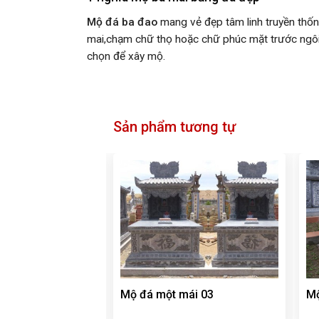
Mộ đá ba đao
mang vẻ đẹp tâm linh truyền thốn
mai,chạm chữ thọ hoặc chữ phúc mặt trước ngôi 
chọn để xây mộ.
Sản phẩm tương tự
ái 08
Mộ đá một mái 03
Mộ