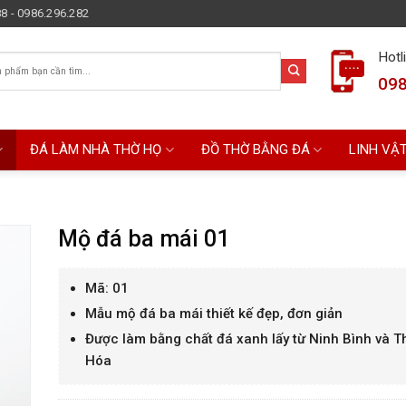
8 - 0986.296.282
Hotl
098
ĐÁ LÀM NHÀ THỜ HỌ
ĐỒ THỜ BẰNG ĐÁ
LINH VẬ
Mộ đá ba mái 01
Mã: 01
Mẫu mộ đá ba mái thiết kế đẹp, đơn giản
Được làm bằng chất đá xanh lấy từ Ninh Bình và 
Hóa