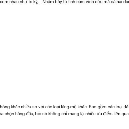
i xem nhau như tri kỷ,… Nhằm bày tỏ tình cảm vĩnh cửu mà cả hai d
hông khác nhiều so với các loại lăng mộ khác. Bao gồm các loại đa
lựa chọn hàng đầu, bởi nó không chỉ mang lại nhiều ưu điểm liên qu