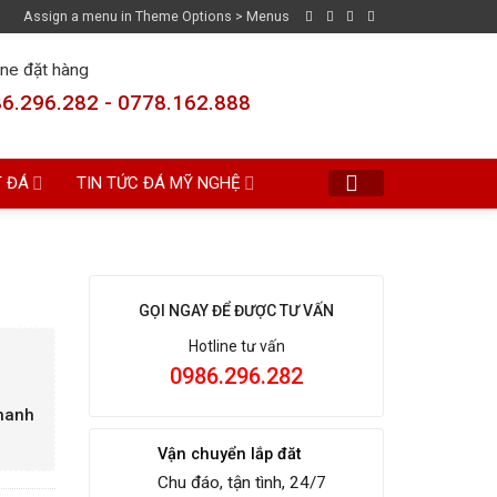
Assign a menu in Theme Options > Menus
ine đặt hàng
6.296.282 - 0778.162.888
T ĐÁ
TIN TỨC ĐÁ MỸ NGHỆ
GỌI NGAY ĐỂ ĐƯỢC TƯ VẤN
Hotline tư vấn
0986.296.282
Thanh
Vận chuyển lắp đăt
Chu đáo, tận tình, 24/7