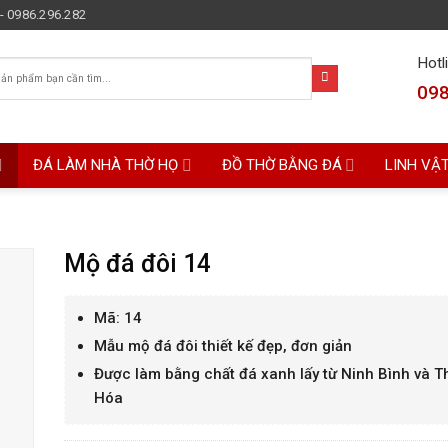
- 0986.296.282
Hotl
098
ĐÁ LÀM NHÀ THỜ HỌ
ĐỒ THỜ BẰNG ĐÁ
LINH VẬ
Mộ đá đôi 14
Mã: 14
Mẫu mộ đá đôi thiết kế đẹp, đơn giản
Được làm bằng chất đá xanh lấy từ Ninh Bình và 
Hóa