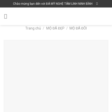
Skip
Chào mừng bạn đến với ĐÁ MỸ NGHỆ TÂM LINH NINH BÌNH
to
content
Trang chủ
/
MỘ ĐÁ ĐẸP
/
MỘ ĐÁ ĐÔI