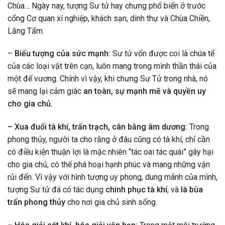
Chùa… Ngày nay, tượng Sư tử hay chưng phổ biến ở trước
cổng Cơ quan xí nghiệp, khách sạn, dinh thự và Chùa Chiền,
Lăng Tẩm.
–
Biểu tượng của sức mạnh:
Sư tử vốn được coi là chúa tể
của các loại vật trên cạn, luôn mang trong mình thần thái của
một đế vương. Chính vì vậy, khi chưng Sư Tử trong nhà, nó
sẽ mang lại cảm giác
an toàn, sự mạnh mẽ và quyền uy
cho gia chủ.
– Xua đuổi tà khí, trấn trạch, cân bằng âm dương:
Trong
phong thủy, người ta cho rằng ở đâu cũng có tà khí, chỉ cần
có điều kiện thuận lợi là mặc nhiên “tác oai tác quái” gây hại
cho gia chủ, có thể phá hoại hạnh phúc và mang những vận
rủi đến. Vì vậy với hình tượng uy phong, dung mãnh của mình,
tượng Sư tử đá có tác dụng
chinh phục tà khí
, và
là bùa
trấn phong thủy
cho nơi gia chủ sinh sống.