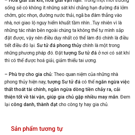
– Hóa giải sát khí, hóa giải vận hạn:
Trong một môi trường
sống sẽ có không ít những sát khí chẳng hạn đường đá lởm
chởm, góc nhọn, đường nước thải, ngã ba đâm thẳng vào
nhà, nơi giao lộ nguy hiểm khuất tầm nhìn…Tuy nhiên vì là
những tác nhân bên ngoài chúng ta không thể tự mình sắp
đặt được, vậy nên điều duy nhất có thể làm đó chính là điều
tiết điều đó lại.
Sư tử đá phong thủy
chính là một trong
những phương pháp đó. Đặt
tượng Sư tử đá
ở nơi có sát khí
thì có thể được hoá giải, giảm thiểu tai ương.
– Phù trợ cho gia chủ:
Theo quan niệm của những nhà
phong thủy hiện nay,
tượng Sư tử đá
có thể
ngăn ngừa việc
thất thoát tài chính, ngăn ngừa dòng tiền chảy ra, cải
thiện tốt về tài vận, giúp gia chủ gặp nhiều may mắn
. Đem
lại
công danh, thành đạt
cho công ty hay gia chủ.
Sản phẩm tương tự