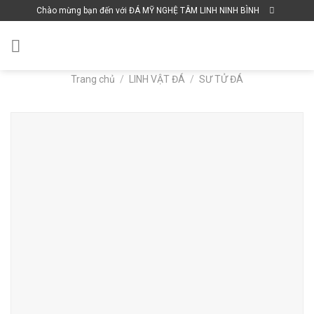
Skip
Chào mừng bạn đến với ĐÁ MỸ NGHỆ TÂM LINH NINH BÌNH
to
content
Trang chủ
/
LINH VẬT ĐÁ
/
SƯ TỬ ĐÁ