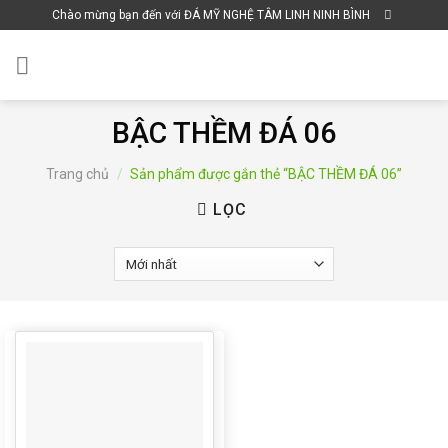
Skip
Chào mừng bạn đến với ĐÁ MỸ NGHỆ TÂM LINH NINH BÌNH
to
content
BẬC THỀM ĐÁ 06
Trang chủ
/
Sản phẩm được gắn thẻ “BẬC THỀM ĐÁ 06”
LỌC