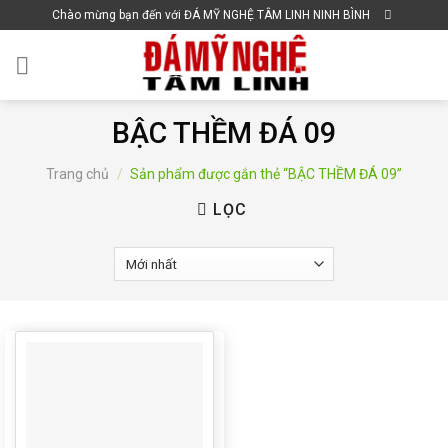
Skip
Chào mừng bạn đến với ĐÁ MỸ NGHỆ TÂM LINH NINH BÌNH
to
content
BẬC THỀM ĐÁ 09
Trang chủ
/
Sản phẩm được gắn thẻ “BẬC THỀM ĐÁ 09”
LỌC