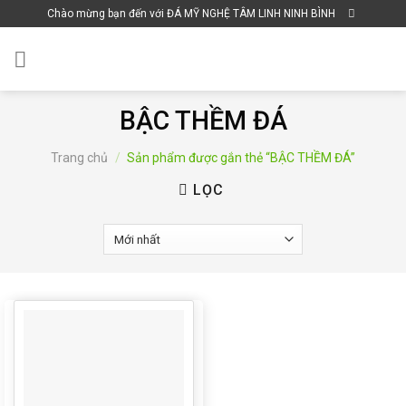
Skip
Chào mừng bạn đến với ĐÁ MỸ NGHỆ TÂM LINH NINH BÌNH
to
content
BẬC THỀM ĐÁ
Trang chủ
/
Sản phẩm được gắn thẻ “BẬC THỀM ĐÁ”
LỌC