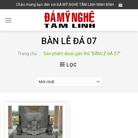
Skip
Chào mừng bạn đến với ĐÁ MỸ NGHỆ TÂM LINH NINH BÌNH
to
content
BÀN LỄ ĐÁ 07
Trang chủ
/
Sản phẩm được gắn thẻ “BÀN LỄ ĐÁ 07”
LỌC