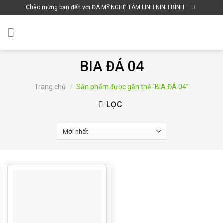
Skip
Chào mừng bạn đến với ĐÁ MỸ NGHỆ TÂM LINH NINH BÌNH
to
content
BIA ĐÁ 04
Trang chủ
/
Sản phẩm được gắn thẻ “BIA ĐÁ 04”
LỌC