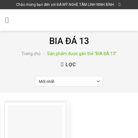
Skip
Chào mừng bạn đến với ĐÁ MỸ NGHỆ TÂM LINH NINH BÌNH
to
content
BIA ĐÁ 13
Trang chủ
/
Sản phẩm được gắn thẻ “BIA ĐÁ 13”
LỌC