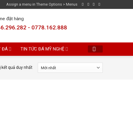
Assign a menu in Theme Options > Menus
ine đặt hàng
6.296.282 - 0778.162.888
T ĐÁ
TIN TỨC ĐÁ MỸ NGHỆ
ị kết quả duy nhất