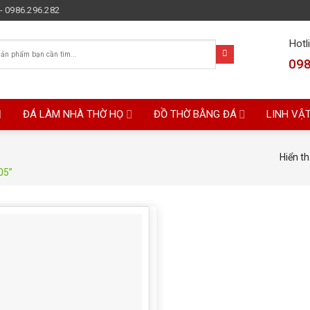
- 0986.296.282
Hotl
098
ĐÁ LÀM NHÀ THỜ HỌ
ĐỒ THỜ BẰNG ĐÁ
LINH VẬ
Hiển th
05”