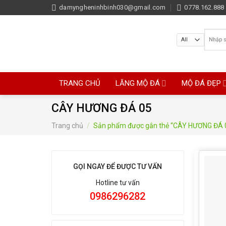
Skip
damyngheninhbinh030@gmail.com
0778.162.888 
to
content
Tìm
kiếm:
TRANG CHỦ
LĂNG MỘ ĐÁ
MỘ ĐÁ ĐẸP
CÂY HƯƠNG ĐÁ 05
Trang chủ
/
Sản phẩm được gắn thẻ “CÂY HƯƠNG ĐÁ 
GỌI NGAY ĐỂ ĐƯỢC TƯ VẤN
Hotline tư vấn
0986296282