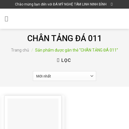
Skip
Chào mừng bạn đến với ĐÁ MỸ NGHỆ TÂM LINH NINH BÌNH
to
content
CHÂN TẢNG ĐÁ 011
Trang chủ
/
Sản phẩm được gắn thẻ “CHÂN TẢNG ĐÁ 011”
LỌC