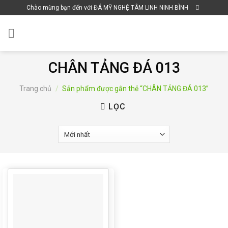
Skip
Chào mừng bạn đến với ĐÁ MỸ NGHỆ TÂM LINH NINH BÌNH
to
content
CHÂN TẢNG ĐÁ 013
Trang chủ
/
Sản phẩm được gắn thẻ “CHÂN TẢNG ĐÁ 013”
LỌC