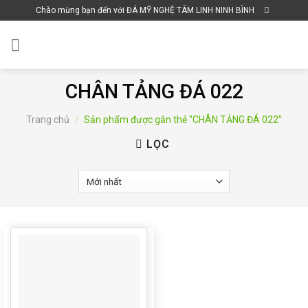
Skip
Chào mừng bạn đến với ĐÁ MỸ NGHỆ TÂM LINH NINH BÌNH
to
content
CHÂN TẢNG ĐÁ 022
Trang chủ
/
Sản phẩm được gắn thẻ “CHÂN TẢNG ĐÁ 022”
LỌC