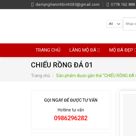
Skip
damyngheninhbinh030@gmail.com
0778.162.888 
to
content
Tìm
kiếm:
TRANG CHỦ
LĂNG MỘ ĐÁ
MỘ ĐÁ ĐẸP
CHIẾU RỒNG ĐÁ 01
Trang chủ
/
Sản phẩm được gắn thẻ “CHIẾU RỒNG ĐÁ 
GỌI NGAY ĐỂ ĐƯỢC TƯ VẤN
Hotline tư vấn
0986296282