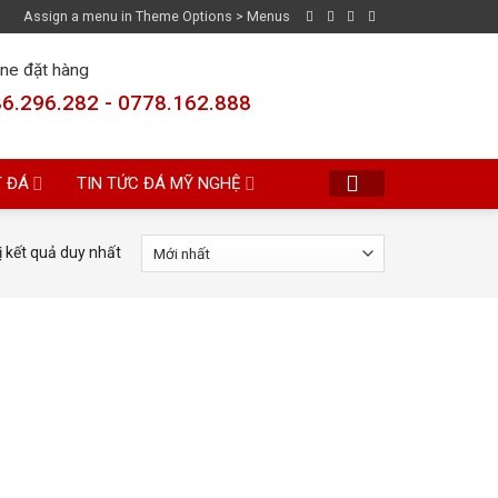
Assign a menu in Theme Options > Menus
ine đặt hàng
6.296.282 - 0778.162.888
T ĐÁ
TIN TỨC ĐÁ MỸ NGHỆ
ị kết quả duy nhất