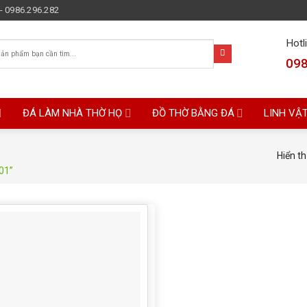
- 0986.296.282
Hotl
098
ĐÁ LÀM NHÀ THỜ HỌ
ĐỒ THỜ BẰNG ĐÁ
LINH VẬ
Hiển th
01”