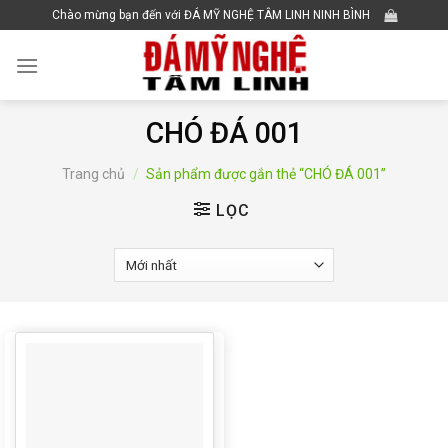
Skip
Chào mừng bạn đến với ĐÁ MỸ NGHỆ TÂM LINH NINH BÌNH
to
content
CHÓ ĐÁ 001
Trang chủ
/
Sản phẩm được gắn thẻ “CHÓ ĐÁ 001”
LỌC