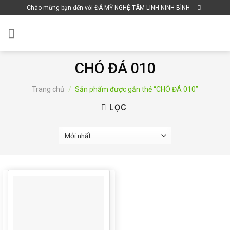
Skip
Chào mừng bạn đến với ĐÁ MỸ NGHỆ TÂM LINH NINH BÌNH
to
content
CHÓ ĐÁ 010
Trang chủ
/
Sản phẩm được gắn thẻ “CHÓ ĐÁ 010”
LỌC