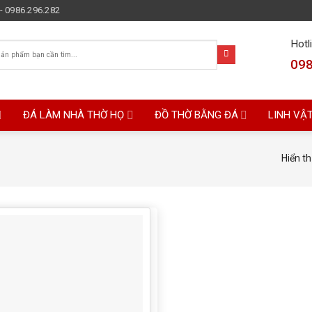
- 0986.296.282
Hotl
098
ĐÁ LÀM NHÀ THỜ HỌ
ĐỒ THỜ BẰNG ĐÁ
LINH VẬ
Hiển th