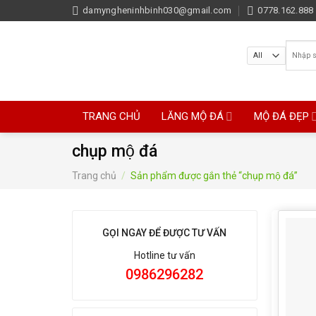
Skip
damyngheninhbinh030@gmail.com
0778.162.888 
to
content
Tìm
kiếm:
TRANG CHỦ
LĂNG MỘ ĐÁ
MỘ ĐÁ ĐẸP
chụp mộ đá
Trang chủ
/
Sản phẩm được gắn thẻ “chụp mộ đá”
GỌI NGAY ĐỂ ĐƯỢC TƯ VẤN
Hotline tư vấn
0986296282