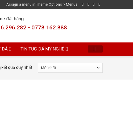
Assign a menu in Theme Options > Menus
ine đặt hàng
6.296.282 - 0778.162.888
T ĐÁ
TIN TỨC ĐÁ MỸ NGHỆ
ị kết quả duy nhất