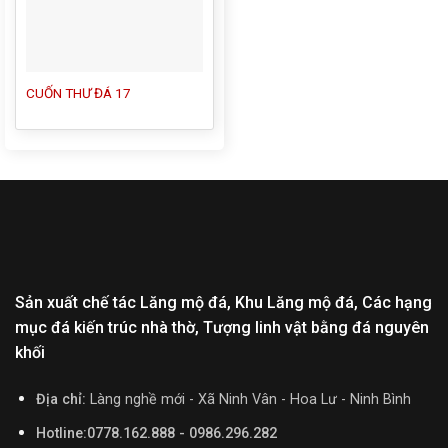
CUỐN THƯ ĐÁ 17
Sản xuất chế tác Lăng mộ đá, Khu Lăng mộ đá, Các hạng
mục đá kiến trúc nhà thờ, Tượng linh vật bằng đá nguyên
khối
Địa chỉ:
Làng nghề mới - Xã Ninh Vân - Hoa Lư - Ninh Bình
Hotline:0778.162.888 - 0986.296.282