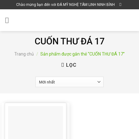
Skip
Chào mừng bạn đến với ĐÁ MỸ NGHỆ TÂM LINH NINH BÌNH
to
content
CUỐN THƯ ĐÁ 17
Trang chủ
/
Sản phẩm được gắn thẻ “CUỐN THƯ ĐÁ 17”
LỌC