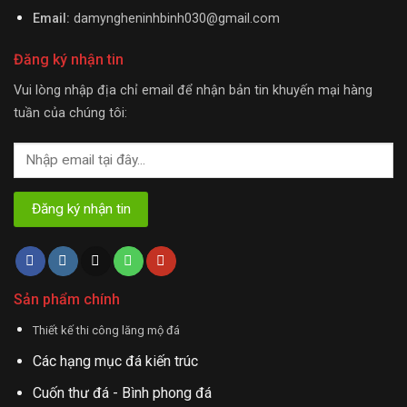
Email:
damyngheninhbinh030@gmail.com
Đăng ký nhận tin
Vui lòng nhập địa chỉ email để nhận bản tin khuyến mại hàng
tuần của chúng tôi:
Sản phẩm chính
Thiết kế thi công lăng mộ đá
Các hạng mục đá kiến trúc
Cuốn thư đá - Bình phong đá