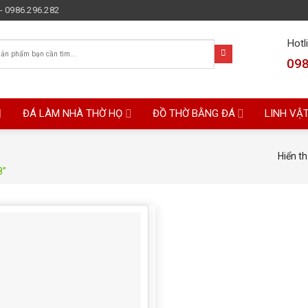
- 0986.296.282
Hotl
098
ĐÁ LÀM NHÀ THỜ HỌ
ĐỒ THỜ BẰNG ĐÁ
LINH VẬ
Hiển th
8”