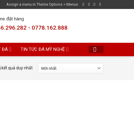
Assign a menu in Theme Options > Menus
ine đặt hàng
6.296.282 - 0778.162.888
T ĐÁ
TIN TỨC ĐÁ MỸ NGHỆ
ị kết quả duy nhất