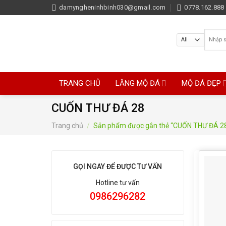
Skip
damyngheninhbinh030@gmail.com
0778.162.888 
to
content
Tìm
kiếm:
TRANG CHỦ
LĂNG MỘ ĐÁ
MỘ ĐÁ ĐẸP
CUỐN THƯ ĐÁ 28
Trang chủ
/
Sản phẩm được gắn thẻ “CUỐN THƯ ĐÁ 2
GỌI NGAY ĐỂ ĐƯỢC TƯ VẤN
Hotline tư vấn
0986296282