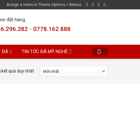
Assign a menu in Theme Options > Menus
ine đặt hàng
6.296.282 - 0778.162.888
T ĐÁ
TIN TỨC ĐÁ MỸ NGHỆ
ị kết quả duy nhất