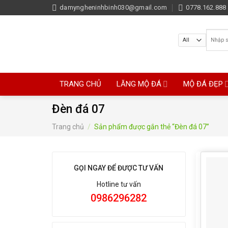
Skip
damyngheninhbinh030@gmail.com
0778.162.888 
to
content
Tìm
kiếm:
TRANG CHỦ
LĂNG MỘ ĐÁ
MỘ ĐÁ ĐẸP
Đèn đá 07
Trang chủ
/
Sản phẩm được gắn thẻ “Đèn đá 07”
GỌI NGAY ĐỂ ĐƯỢC TƯ VẤN
Hotline tư vấn
0986296282