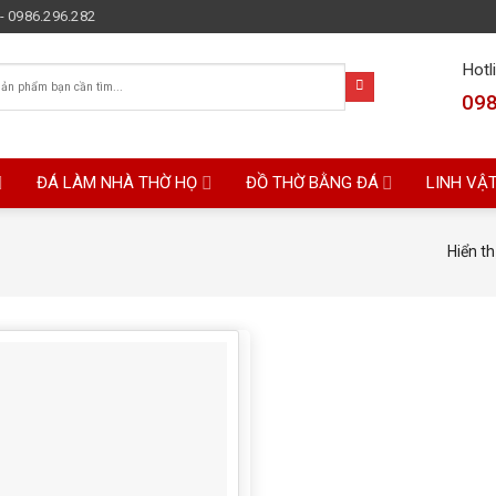
- 0986.296.282
Hotl
098
ĐÁ LÀM NHÀ THỜ HỌ
ĐỒ THỜ BẰNG ĐÁ
LINH VẬ
Hiển th